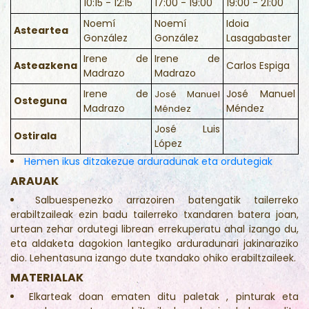
10:15 - 12:15
17:00 - 19:00
19:00 - 21:00
Noemí
Noemí
Idoia
Asteartea
González
González
Lasagabaster
Irene de
Irene de
Asteazkena
Carlos Espiga
Madrazo
Madrazo
Irene de
José Manuel
José Manuel
Osteguna
Madrazo
Méndez
Méndez
José Luis
Ostirala
López
Hemen ikus ditzakezue arduradunak eta ordutegiak
ARAUAK
Salbuespenezko arrazoiren batengatik tailerreko
erabiltzaileak ezin badu tailerreko txandaren batera joan,
urtean zehar ordutegi librean errekuperatu ahal izango du,
eta aldaketa dagokion lantegiko arduradunari jakinaraziko
dio. Lehentasuna izango dute txandako ohiko erabiltzaileek.
MATERIALAK
Elkarteak doan ematen ditu paletak , pinturak eta