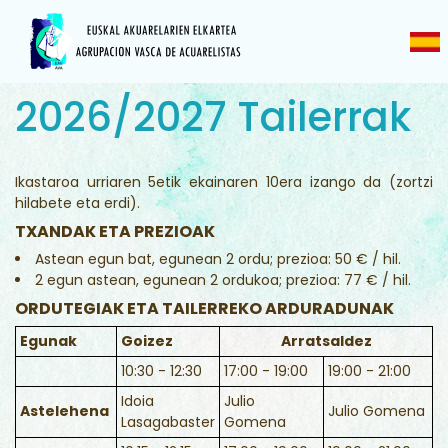
2026/2027 Tailerrak
Ikastaroa urriaren 5etik ekainaren 10era izango da (zortzi
hilabete eta erdi).
TXANDAK ETA PREZIOAK
Astean egun bat, egunean 2 ordu; prezioa: 50 € / hil.
2 egun astean, egunean 2 ordukoa; prezioa: 77 € / hil.
ORDUTEGIAK ETA TAILERREKO ARDURADUNAK
Egunak
Goizez
Arratsaldez
10:30 - 12:30
17:00 - 19:00
19:00 - 21:00
Idoia
Julio
Astelehena
Julio Gomena
Lasagabaster
Gomena