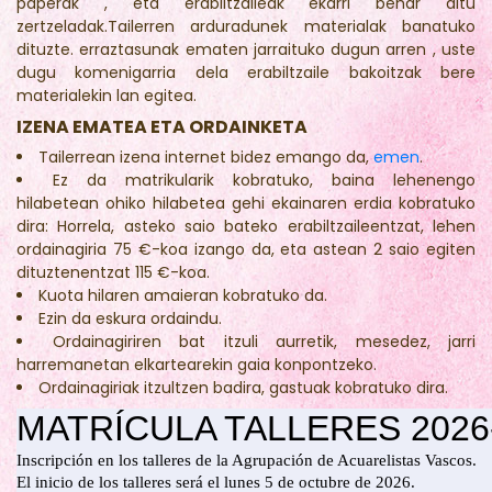
paperak , eta erabiltzaileak ekarri behar ditu
zertzeladak.Tailerren arduradunek materialak banatuko
dituzte. erraztasunak ematen jarraituko dugun arren , uste
dugu komenigarria dela erabiltzaile bakoitzak bere
materialekin lan egitea.
IZENA EMATEA ETA ORDAINKETA
Tailerrean izena internet bidez emango da,
emen
.
Ez da matrikularik kobratuko, baina lehenengo
hilabetean ohiko hilabetea gehi ekainaren erdia kobratuko
dira: Horrela, asteko saio bateko erabiltzaileentzat, lehen
ordainagiria 75 €-koa izango da, eta astean 2 saio egiten
dituztenentzat 115 €-koa.
Kuota hilaren amaieran kobratuko da.
Ezin da eskura ordaindu.
Ordainagiriren bat itzuli aurretik, mesedez, jarri
harremanetan elkartearekin gaia konpontzeko.
Ordainagiriak itzultzen badira, gastuak kobratuko dira.