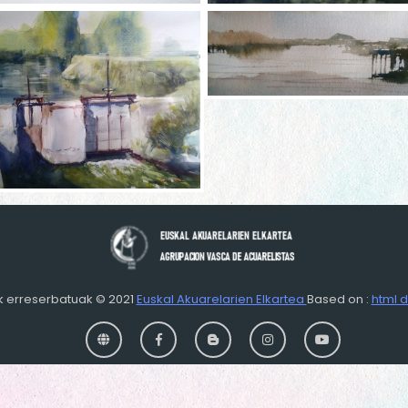
k erreserbatuak © 2021
Euskal Akuarelarien Elkartea
Based on :
html 